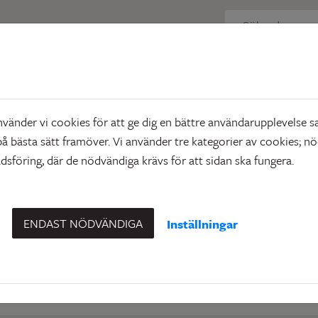
 just nu
Objektsdetalj
detalj
änder vi cookies för att ge dig en bättre användarupplevelse sa
å bästa sätt framöver. Vi använder tre kategorier av cookies; n
sföring, där de nödvändiga krävs för att sidan ska fungera.
n ej visas
du efterfrågade visas. Det kan t.ex. bero på att det inte längre fi
ENDAST NÖDVÄNDIGA
Inställningar