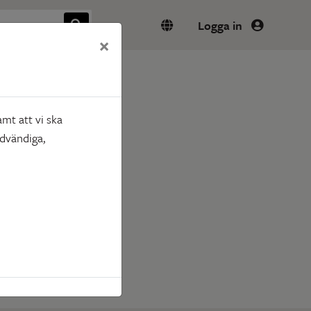
Logga in
×
mt att vi ska
ödvändiga,
nns