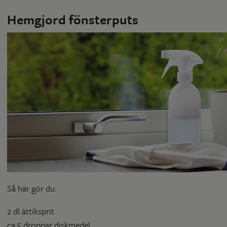
Hemgjord fönsterputs
Så här gör du:
2 dl ättiksprit
ca 5 droppar diskmedel