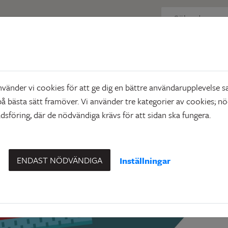
Miljötips
lösningar på vanliga 
änder vi cookies för att ge dig en bättre användarupplevelse sa
å bästa sätt framöver. Vi använder tre kategorier av cookies; n
sföring, där de nödvändiga krävs för att sidan ska fungera.
ENDAST NÖDVÄNDIGA
Inställningar