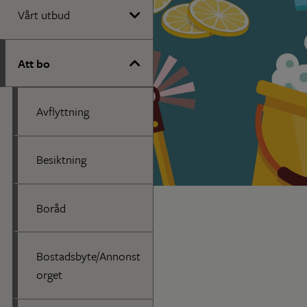
Vårt utbud
Att bo
Avflyttning
Besiktning
Boråd
Bostadsbyte/Annonst
orget