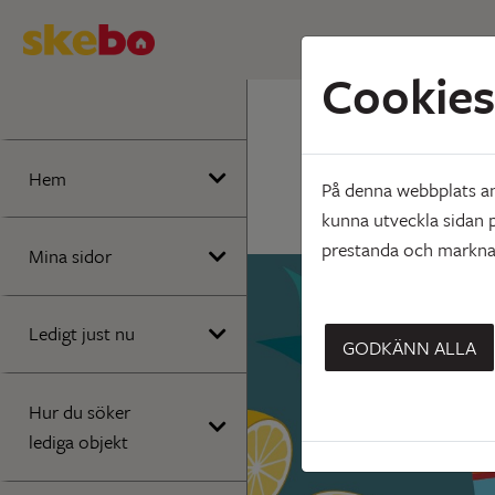
Cookies
Hem
Att bo
Smarta 
Hem
På denna webbplats anv
kunna utveckla sidan p
prestanda och marknad
Mina sidor
Ledigt just nu
GODKÄNN ALLA
Hur du söker
lediga objekt