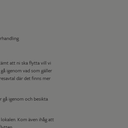
örhandling
t att ni ska flytta vill vi
n gå igenom vad som gäller
resavtal där det finns mer
r gå igenom och besikta
 lokalen. Kom även ihåg att
lytten.