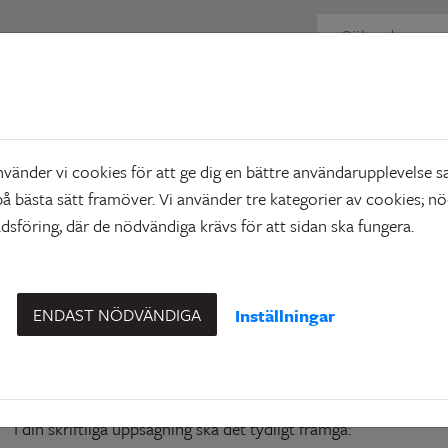
tbud
Lokaler
Uppsägning och avflyttning
ing och avflyttning
änder vi cookies för att ge dig en bättre användarupplevelse sa
å bästa sätt framöver. Vi använder tre kategorier av cookies; n
sföring, där de nödvändiga krävs för att sidan ska fungera.
Uppsägning
I ert hyresavtal står det vilken hyrestid och uppsägningstid det
ENDAST NÖDVÄNDIGA
Inställningar
Uppsägningen ska göras skriftligen och skickas till hyresvärde 
uppsägningstiden gått ut.
I din skriftliga uppsägning ska det tydligt framgå: