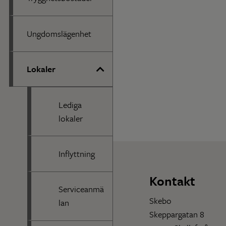
Ungdomslägenhet
Lokaler
Lediga
lokaler
Inflyttning
Kontakt
Serviceanmä
Skebo
lan
Skeppargatan 8