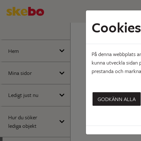
Cookies
Hem
Vårt u
Uppsägn
Hem
På denna webbplats anv
kunna utveckla sidan p
prestanda och marknad
Mina sidor
Ledigt just nu
GODKÄNN ALLA
Hur du söker
lediga objekt