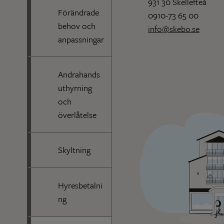
931 30 Skellefteå
Förändrade
0910-73 65 00
behov och
info@skebo.se
anpassningar
Andrahands
uthyrning
och
överlåtelse
Skyltning
Hyresbetalni
ng