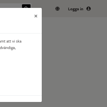
Logga in
×
mt att vi ska
ödvändiga,
 är.
via mejl eller post innan