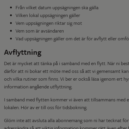
Från vilket datum uppsägningen ska gälla
Vilken lokal uppsägningen gäller
Vem uppsägningen riktar sig mot
Vem som är avsändaren
Vad uppsägningen gäller om det är för avflytt eller omf
Avflyttning
Det är mycket att tänka på i samband med en flytt. När ni bestäm
därför att ni bokar ett möte med oss så att vi gemensamt ka
och vilka rutiner som finns. Vi ber er också läsa igenom ert hy
information angående utflyttning.
I samband med flytten kommer vi även att tillsammans med e
lokalen. Hör av er till oss för tidsbokning.
Glöm inte att avsluta alla abonnemang som ni har tecknat för
adressändra så att viktig information kommer rätt även efter f