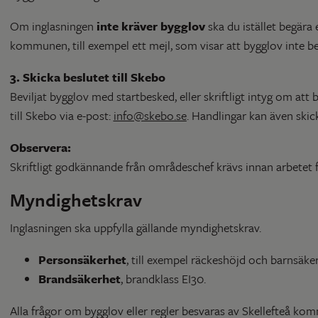
Om inglasningen
inte kräver bygglov
ska du istället begära 
kommunen, till exempel ett mejl, som visar att bygglov inte b
3. Skicka beslutet till Skebo
Beviljat bygglov med startbesked, eller skriftligt intyg om att 
till Skebo via e-post:
info@skebo.se
. Handlingar kan även skick
Observera:
Skriftligt godkännande från områdeschef krävs innan arbetet f
Myndighetskrav
Inglasningen ska uppfylla gällande myndighetskrav.
Personsäkerhet
, till exempel räckeshöjd och barnsäker
Brandsäkerhet
, brandklass EI30.
Alla frågor om bygglov eller regler besvaras av Skellefteå k