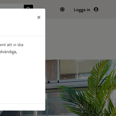
Logga in
×
mt att vi ska
ödvändiga,