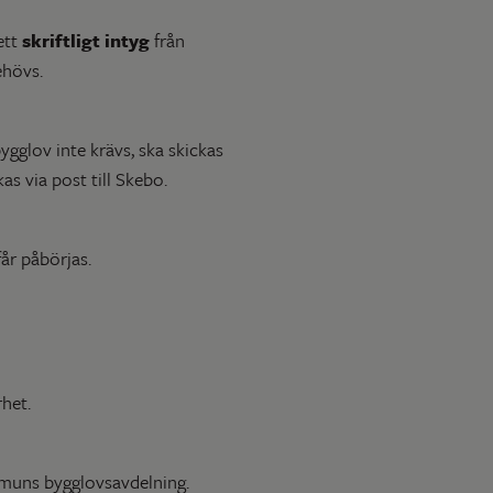
ett
skriftligt intyg
från
ehövs.
bygglov inte krävs, ska skickas
as via post till Skebo.
år påbörjas.
het.
ommuns bygglovsavdelning.