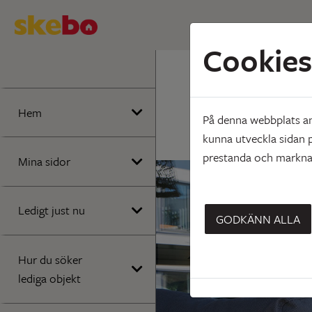
Cookies
Hem
Att bo
Inglasa
Hem
På denna webbplats anv
kunna utveckla sidan p
prestanda och marknad
Mina sidor
Ledigt just nu
GODKÄNN ALLA
Hur du söker
lediga objekt