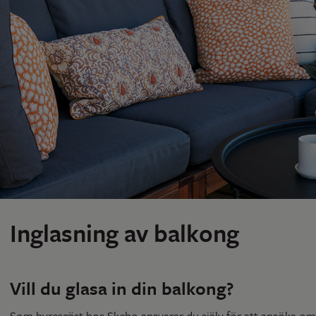
Inglasning av balkong
Vill du glasa in din balkong?
Som hyresgäst hos Skebo ansvarar du själv för att ansöka om