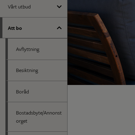
Vårt utbud
Att bo
Avflyttning
Besiktning
Boråd
Bostadsbyte/Annonst
orget