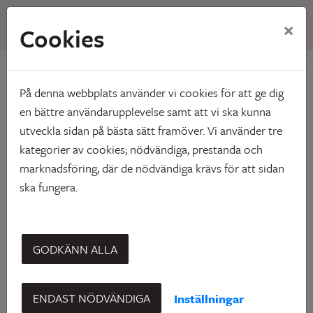
×
Cookies
Hem
Om Skebo
Årsredovisning
Årsredovisning
På denna webbplats använder vi cookies för att ge dig
en bättre användarupplevelse samt att vi ska kunna
utveckla sidan på bästa sätt framöver. Vi använder tre
kategorier av cookies; nödvändiga, prestanda och
marknadsföring, där de nödvändiga krävs för att sidan
Ladda ner i pdf-format nedan.
ska fungera.
2025
GODKÄNN ALLA
ENDAST NÖDVÄNDIGA
Inställningar