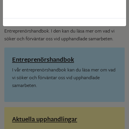
samarbeten sker i enlighet med Lagen om Offentlig
Upphandling (LOU). Är du entreprenör och intresserad av
att jobba med oss kan du ladda ner vår fina
Entreprenörshandbok. I den kan du läsa mer om vad vi
söker och förväntar oss vid upphandlade samarbeten.
Entreprenörshandbok
I vår entreprenörshandbok kan du läsa mer om vad
vi söker och förväntar oss vid upphandlade
samarbeten.
Aktuella upphandlingar