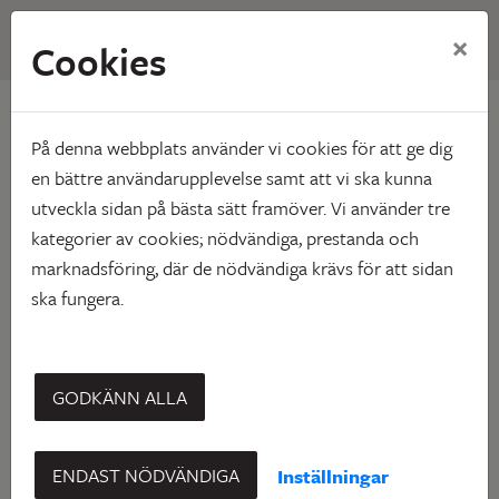
×
Cookies
Hem
Om Skebo
Upphandling
Upphandling
På denna webbplats använder vi cookies för att ge dig
en bättre användarupplevelse samt att vi ska kunna
utveckla sidan på bästa sätt framöver. Vi använder tre
kategorier av cookies; nödvändiga, prestanda och
marknadsföring, där de nödvändiga krävs för att sidan
ska fungera.
GODKÄNN ALLA
Skebo upphandlar varje år stora mängder varor, tjänster
ENDAST NÖDVÄNDIGA
Inställningar
och entreprenader. Alla inköp och kontrakterade