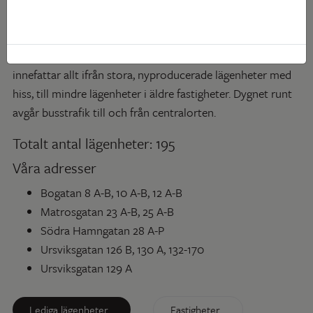
En av uddarna inhyser dessutom världens största
kopparsmältverk, Rönnskärsverken, som sysselsätter
många lokalbor. Vårt boendeutbud här är brett och
innefattar allt ifrån stora, nyproducerade lägenheter med
hiss, till mindre lägenheter i äldre fastigheter. Dygnet runt
avgår busstrafik till och från centralorten.
Totalt antal lägenheter: 195
Våra adresser
Bogatan 8 A-B, 10 A-B, 12 A-B
Matrosgatan 23 A-B, 25 A-B
Södra Hamngatan 28 A-P
Ursviksgatan 126 B, 130 A, 132-170
Ursviksgatan 129 A
Lediga lägenheter
Fastigheter