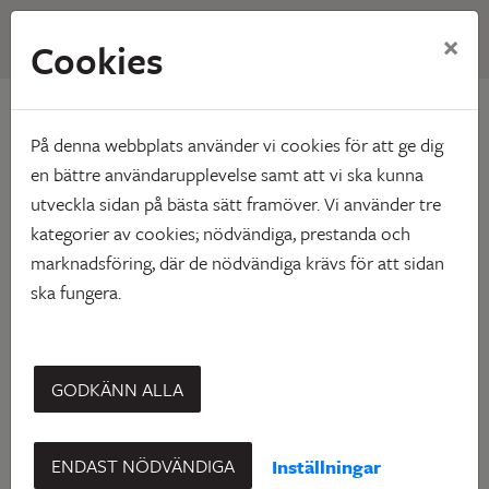
×
Cookies
Hem
Vårt utbud
Våra områden
Skelleftehamn
Skelleftehamn
På denna webbplats använder vi cookies för att ge dig
en bättre användarupplevelse samt att vi ska kunna
utveckla sidan på bästa sätt framöver. Vi använder tre
kategorier av cookies; nödvändiga, prestanda och
marknadsföring, där de nödvändiga krävs för att sidan
ska fungera.
Den snabba befolkningsökningen har efter ett par lugnare
år återigen gjort Skelleftehamn till en enormt blomstrande
GODKÄNN ALLA
stadsdel. Beläget 17 kilometer öster om Skellefteå lockar
såväl skärgård, båthamn, arkitektur och bra service i form
ENDAST NÖDVÄNDIGA
Inställningar
av till exempel barnomsorg, affärer och badhus.