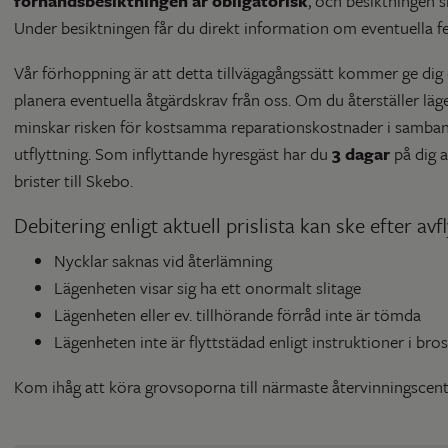
förhandsbesiktningen är obligatorisk
, och besiktningen sk
Under besiktningen får du direkt information om eventuella fel
Vår förhoppning är att detta tillvägagångssätt kommer ge dig 
planera eventuella åtgärdskrav från oss. Om du återställer läg
minskar risken för kostsamma reparationskostnader i samband
utflyttning. Som inflyttande hyresgäst har du
3 dagar
på dig a
brister till Skebo.
Debitering enligt aktuell prislista kan ske efter avf
Nycklar saknas vid återlämning
Lägenheten visar sig ha ett onormalt slitage
Lägenheten eller ev. tillhörande förråd inte är tömda
Lägenheten inte är flyttstädad enligt instruktioner i bros
Kom ihåg att köra grovsoporna till närmaste återvinningscent