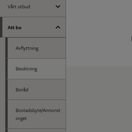
Vårt utbud
Att bo
Avflyttning
Besiktning
Boråd
Bostadsbyte/Annonst
orget