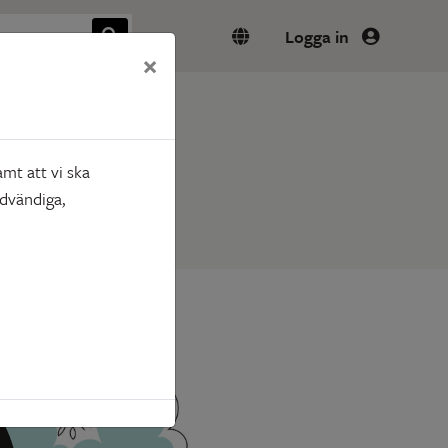
Logga in
×
mt att vi ska
ödvändiga,