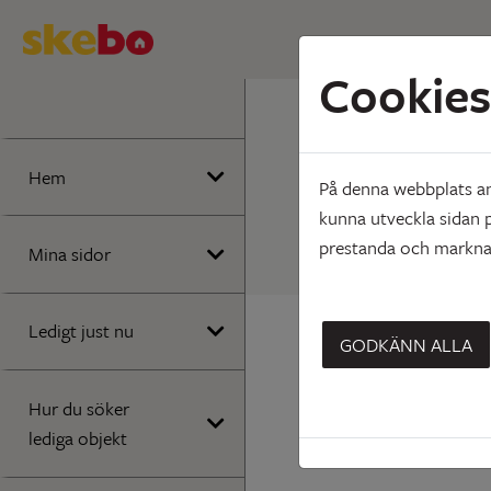
Cookies
Hem
Att bo
Besiktn
Hem
På denna webbplats anv
kunna utveckla sidan p
prestanda och marknad
Mina sidor
Ledigt just nu
GODKÄNN ALLA
Hur du söker
lediga objekt