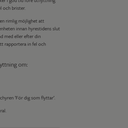
er i god tid före utflyttning.
 och brister.
en rimlig möjlighet att
enheten innan hyrestidens slut
 med eller efter din
tt rapportera in fel och
lyttning om:
chyren ’För dig som flyttar’.
ral.