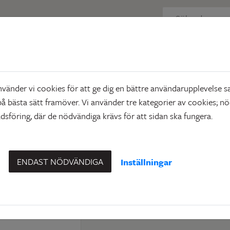
 just nu
Lediga förråd
förråd
änder vi cookies för att ge dig en bättre användarupplevelse sa
å bästa sätt framöver. Vi använder tre kategorier av cookies; n
sföring, där de nödvändiga krävs för att sidan ska fungera.
ENDAST NÖDVÄNDIGA
Inställningar