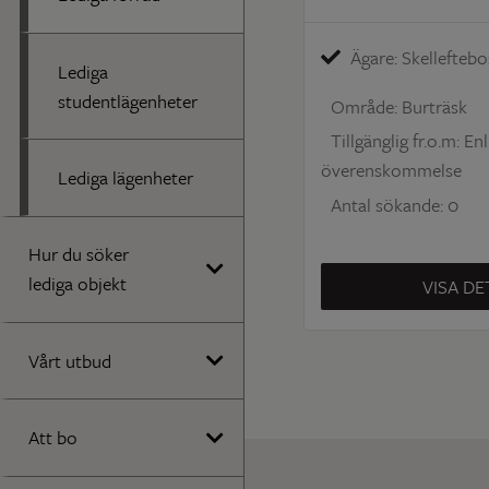
Ägare: Skellefteb
Lediga
studentlägenheter
Område: Burträsk
Tillgänglig fr.o.m: Enl
överenskommelse
Lediga lägenheter
Antal sökande: 0
Hur du söker
lediga objekt
VISA DE
Vårt utbud
Att bo