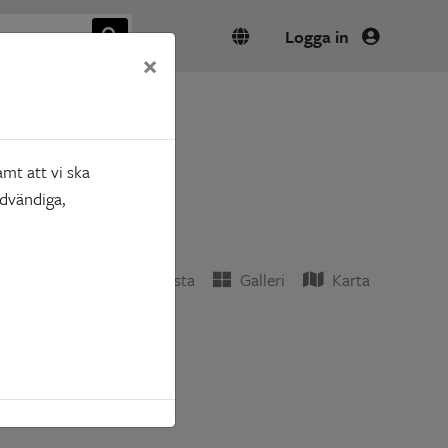
Logga in
×
mt att vi ska
ödvändiga,
Lista
Galleri
Karta