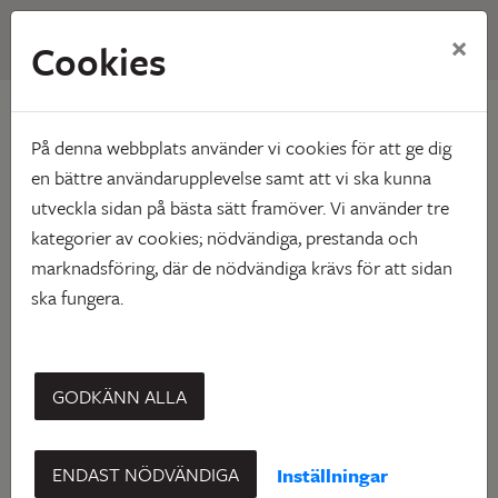
×
Cookies
Hem
Mina sidor
Mina sidor
På denna webbplats använder vi cookies för att ge dig
en bättre användarupplevelse samt att vi ska kunna
utveckla sidan på bästa sätt framöver. Vi använder tre
Mobilt BankID
Lösenord
kategorier av cookies; nödvändiga, prestanda och
marknadsföring, där de nödvändiga krävs för att sidan
ska fungera.
Starta Mobilt BankID
GODKÄNN ALLA
Mobilt BankId på annan enhet
ENDAST NÖDVÄNDIGA
Inställningar