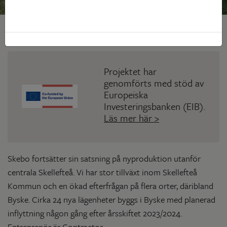
Projektet har
genomförts med stöd av
Europeiska
Investeringsbanken (EIB).
Läs mer här >
Skebo fortsätter sin satsning på nyproduktion utanför
centrala Skellefteå. Vi har stor tillväxt inom Skellefteå
Kommun och en ökad efterfrågan på flera orter, däribland
Byske. Cirka 24 nya lägenheter byggs i Byske med planerad
inflyttning någon gång efter årsskiftet 2023/2024.
Entreprenör är Contractor.