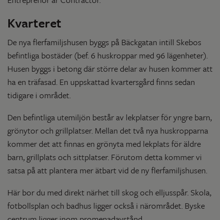
Kvarteret
De nya flerfamiljshusen byggs på Bäckgatan intill Skebos
befintliga bostäder (bef. 6 huskroppar med 96 lägenheter).
Husen byggs i betong där större delar av husen kommer att
ha en träfasad. En uppskattad kvartersgård finns sedan
tidigare i området.
Den befintliga utemiljön består av lekplatser för yngre barn,
grönytor och grillplatser. Mellan det två nya huskropparna
kommer det att finnas en grönyta med lekplats för äldre
barn, grillplats och sittplatser. Förutom detta kommer vi
satsa på att plantera mer ätbart vid de ny flerfamiljshusen.
Här bor du med direkt närhet till skog och elljusspår. Skola,
fotbollsplan och badhus ligger också i närområdet. Byske
centrum ligger inom promenadavstånd.