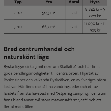
Typ
Yta
Antal
Hyra
8 842 kr - 9
2 rok
50,3 m²
12 st
002 kr
11 090 kr - 11
3 rok
66,7 m²
12 st
923 kr
Bred centrumhandel och
naturskönt läge
Byske ligger cirka 3 mil norr om Skellefteå och här finns
goda pendlingsmöjligheter till centralorten. I hjärtat av
Byske rinner den välkända Byskeälven, en av Sveriges bästa
laxälvar. Här finns också fina vandringsleder och ett av
landets främsta havsbad med 5-stjärnig camping. I centrum
finns bland annat två stora matvaruaffärrer, café och ett
flertal matställen.