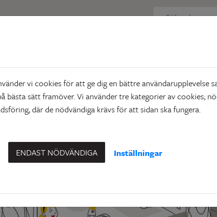
 söker lediga objekt
Att söka bostad
Nyproduktion
uktion
änder vi cookies för att ge dig en bättre användarupplevelse sa
å bästa sätt framöver. Vi använder tre kategorier av cookies; n
sföring, där de nödvändiga krävs för att sidan ska fungera.
ENDAST NÖDVÄNDIGA
Inställningar