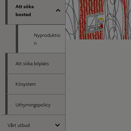
Att söka
bostad
Nyproduktio
n
Att söka bilplats
Kösystem
Uthyrningspolicy
Vårt utbud