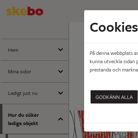
Cookies
Hem
Hur du
Nyprod
Hem
På denna webbplats anv
kunna utveckla sidan p
prestanda och marknad
Mina sidor
Ledigt just nu
GODKÄNN ALLA
Hur du söker
lediga objekt