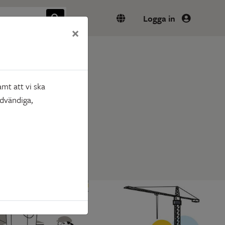
Logga in
×
mt att vi ska
ödvändiga,