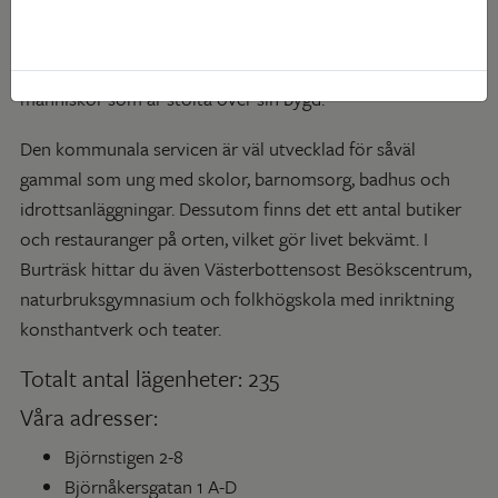
av ”misstag”. Den gamla vandringsleden Kyrkstigen, som
slingrar sig mellan Burträsk och Skellefteå landskyrka
utgör en viktig del av bygdens historia. Burträsk präglas av
människor som är stolta över sin bygd.
Den kommunala servicen är väl utvecklad för såväl
gammal som ung med skolor, barnomsorg, badhus och
idrottsanläggningar. Dessutom finns det ett antal butiker
och restauranger på orten, vilket gör livet bekvämt. I
Burträsk hittar du även Västerbottensost Besökscentrum,
naturbruksgymnasium och folkhögskola med inriktning
konsthantverk och teater.
Totalt antal lägenheter: 235
Våra adresser:
Björnstigen 2-8
Björnåkersgatan 1 A-D