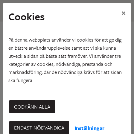
×
Cookies
Hem
Vårt utbud
Våra områden
Burträsk
Burträsk
På denna webbplats använder vi cookies för att ge dig
en bättre användarupplevelse samt att vi ska kunna
utveckla sidan på bästa sätt framöver. Vi använder tre
kategorier av cookies; nödvändiga, prestanda och
marknadsföring, där de nödvändiga krävs för att sidan
ska fungera.
Lägligt nog ligger Burträsk bara fyra mil söder om
Skellefteå. Samhället är sedan länge omtalat för sin vackra
GODKÄNN ALLA
omgivning och sin kreativa anda. Cornelis Wreswijk bodde
under en kort period här i trakterna och det var här den
ENDAST NÖDVÄNDIGA
Inställningar
världsberömda Västerbottensosten enligt sägnen kom till