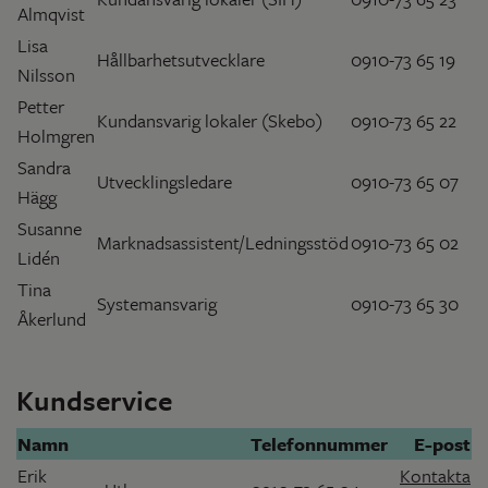
Almqvist
Lisa
Hållbarhetsutvecklare
0910-73 65 19
Nilsson
Petter
Kundansvarig lokaler (Skebo)
0910-73 65 22
Holmgren
Sandra
Utvecklingsledare
0910-73 65 07
Hägg
Susanne
Marknadsassistent/Ledningsstöd
0910-73 65 02
Lidén
Tina
Systemansvarig
0910-73 65 30
Åkerlund
Kundservice
Namn
Telefonnummer
E-post
Erik
Kontakta