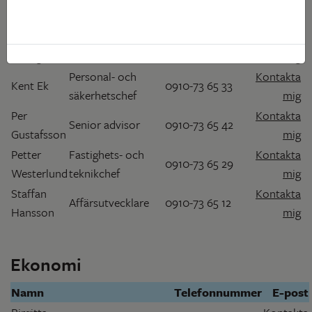
Styrelseordförande
070-626 74 60
Classon
mig
Helena
Kontakta
VD
0910-73 65 01
Markgren
mig
Personal- och
Kontakta
Kent Ek
0910-73 65 33
säkerhetschef
mig
Per
Kontakta
Senior advisor
0910-73 65 42
Gustafsson
mig
Petter
Fastighets- och
Kontakta
0910-73 65 29
Westerlund
teknikchef
mig
Staffan
Kontakta
Affärsutvecklare
0910-73 65 12
Hansson
mig
Ekonomi
Namn
Telefonnummer
E-post