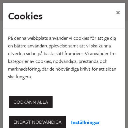
×
Cookies
Hem
Kontakta oss
Personal
Personal
På denna webbplats använder vi cookies för att ge dig
en bättre användarupplevelse samt att vi ska kunna
utveckla sidan på bästa sätt framöver. Vi använder tre
kategorier av cookies; nödvändiga, prestanda och
marknadsföring, där de nödvändiga krävs för att sidan
Företagsledning
ska fungera.
Namn
Telefonnummer
E-post
Anna
Kund- och
Kontakta
0910-73 65 10
GODKÄNN ALLA
Ersson
marknadschef
mig
Cathrine
Kontakta
Ekonomichef
0910-73 65 06
Gustafsson
mig
ENDAST NÖDVÄNDIGA
Inställningar
Harriet
Kontakta