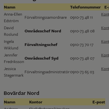
Namn
Telefonnummer
E-
Anna-Ellen
Kon
Förvaltningssamordnare
0910-73 48 11
Edström
David
Kon
Områdeschef Nord
0910-73 48 08
Roslund
Ingela
Kon
Förvaltningschef
0910-73 70 17
Wiklund
Jennifer
Kon
Områdeschef Syd
0910-73 48 07
Fredriksson
Jessica
Kon
Förvaltningsadministratör
0910-73 65 03
Stegermark
Bovärdar Nord
Namn
Kontor
E-post
Andreas
Skelleftehamn/Ursviken,