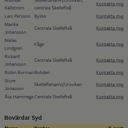
Kontakta mig
Källström
centrala Skellefteå
Lars Persson
Byske
Kontakta mig
Marika
Centrala Skellefteå
Kontakta mig
Johansson
Niklas
Kåge
Kontakta mig
Lindgren
Rickard
Centrala Skellefteå
Kontakta mig
Johansson
Robin Burman
Boliden
Kontakta mig
Sture
Skelleftehamn/Ursviken
Kontakta mig
Jonasson
Åsa Hammega
Centrala Skellefteå
Kontakta mig
Bovärdar Syd
Namn
Kontor
E-post