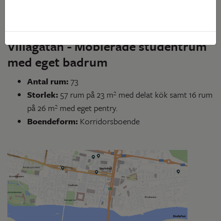
Villagatan - Möblerade studentrum
med eget badrum
Antal rum:
73
Storlek:
57 rum på 23 m² med delat kök samt 16 rum
på 26 m² med eget pentry.
Boendeform:
Korridorsboende