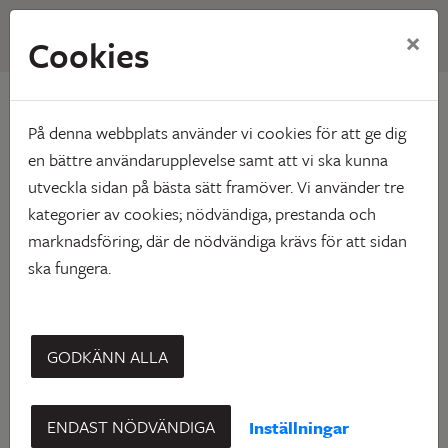
×
Cookies
Hem
Vårt utbud
Student
Studentboende Villagatan
På denna webbplats använder vi cookies för att ge dig
Studentboende Villagatan
en bättre användarupplevelse samt att vi ska kunna
utveckla sidan på bästa sätt framöver. Vi använder tre
kategorier av cookies; nödvändiga, prestanda och
marknadsföring, där de nödvändiga krävs för att sidan
ska fungera.
GODKÄNN ALLA
ENDAST NÖDVÄNDIGA
Inställningar