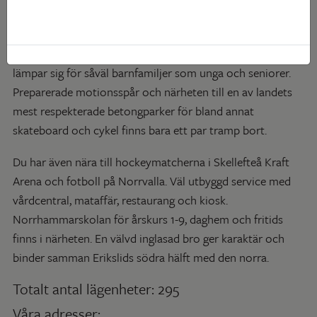
ca 5 minuter med cykel från centrum, ligger Erikslid. Här
väntar fräscha lägenheter byggda på 90-talet i ett riktigt
välordnat område. Samtliga lägenheter har hiss och
lämpar sig för såväl barnfamiljer som unga och seniorer.
Preparerade motionsspår och närheten till en av landets
mest respekterade betongparker för bland annat
skateboard och cykel finns bara ett par tramp bort.
Du har även nära till hockeymatcherna i Skellefteå Kraft
Arena och fotboll på Norrvalla. Väl utbyggd service med
vårdcentral, mataffär, restaurang och kiosk.
Norrhammarskolan för årskurs 1-9, daghem och fritids
finns i närheten. En välvd inglasad bro ger karaktär och
binder samman Erikslids södra hälft med den norra.
Totalt antal lägenheter: 295
Våra adresser: