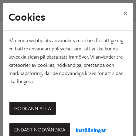
×
Cookies
Hem
Vårt utbud
Våra områden
Erikslid
Erikslid
På denna webbplats använder vi cookies för att ge dig
en bättre användarupplevelse samt att vi ska kunna
utveckla sidan på bästa sätt framöver. Vi använder tre
kategorier av cookies; nödvändiga, prestanda och
marknadsföring, där de nödvändiga krävs för att sidan
ska fungera.
GODKÄNN ALLA
ENDAST NÖDVÄNDIGA
Inställningar
Lite norrut, inte långt från aktivitetsområdet Vitberget och