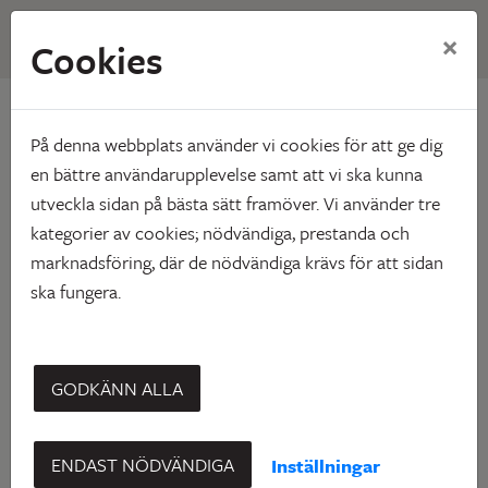
×
Cookies
Hem
Om Skebo
Organisation
Organisation
På denna webbplats använder vi cookies för att ge dig
en bättre användarupplevelse samt att vi ska kunna
utveckla sidan på bästa sätt framöver. Vi använder tre
kategorier av cookies; nödvändiga, prestanda och
marknadsföring, där de nödvändiga krävs för att sidan
Skebo är helägt av Skellefteå kommun och har en politiskt
ska fungera.
sammansatt styrelse som ytterst ansvarar för
verksamheten. Ansvaret för strategiska frågor och
företagsövergripande ärenden har Skebos företagsledning.
GODKÄNN ALLA
Ledning
ENDAST NÖDVÄNDIGA
Inställningar
Ledningsgruppen består av: Helena Markgren, Cathrine