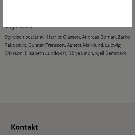
Gustafsson, Petter Westerlund, Anna Ersson, Staffan
Hansson, Kent Ek och Per Gustafsson.
Styrelse
Styrelsen består av: Harriet Classon, Andreas Boman, Zarko
Rakocevic, Gunnar Fransson, Agneta Marklund, Ludwig
Eriksson, Elisabeth Lundqvist, Börje Lindh, Kjell Bergmark.
Kontakt