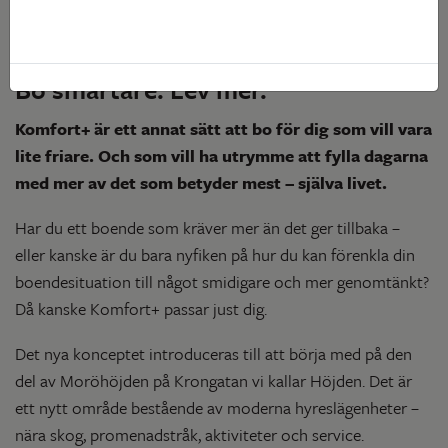
Bo smartare. Lev mer.
Komfort+ är ett annat sätt att bo för dig som vill vara
lite friare. Och som vill ha utrymme att fylla dagarna
med mer av det som betyder mest – själva livet.
Har du ett boende som kräver mer än det ger tillbaka –
eller kanske är du bara nyfiken på hur du kan förenkla din
boendesituation till något smidigare och mer genomtänkt?
Då kanske Komfort+ passar just dig.
Det nya konceptet introduceras till att börja med på den
del av Moröhöjden på Krongatan vi kallar Höjden. Det är
ett nytt område bestående av moderna hyreslägenheter –
nära skog, promenadstråk, aktiviteter och service.