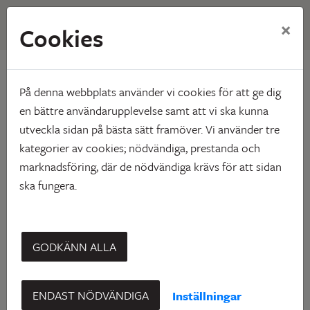
×
Cookies
Hem
Nyhetsarkiv
Därför sänker vi inte hyrorna - trots tomma lägenheter
På denna webbplats använder vi cookies för att ge dig
Därför sänker vi inte
en bättre användarupplevelse samt att vi ska kunna
utveckla sidan på bästa sätt framöver. Vi använder tre
hyrorna - trots tomma
kategorier av cookies; nödvändiga, prestanda och
lägenheter
marknadsföring, där de nödvändiga krävs för att sidan
ska fungera.
Under det senaste året har bostadsmarknaden i
GODKÄNN ALLA
Skellefteå förändrats snabbt. Från i princip full
uthyrning till en situation där omkring 9 procent av
Skebos lägenheter står vakanta – motsvarande runt
ENDAST NÖDVÄNDIGA
Inställningar