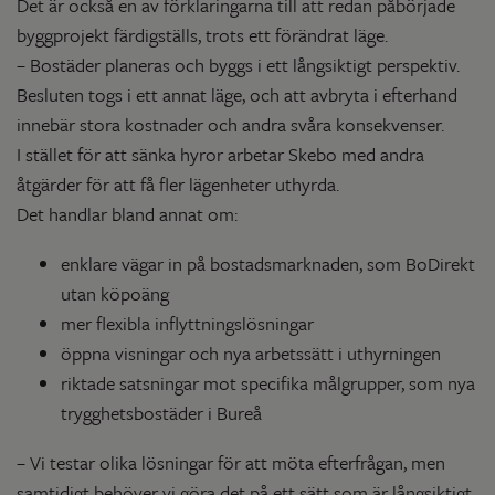
Det är också en av förklaringarna till att redan påbörjade
byggprojekt färdigställs, trots ett förändrat läge.
– Bostäder planeras och byggs i ett långsiktigt perspektiv.
Besluten togs i ett annat läge, och att avbryta i efterhand
innebär stora kostnader och andra svåra konsekvenser.
I stället för att sänka hyror arbetar Skebo med andra
åtgärder för att få fler lägenheter uthyrda.
Det handlar bland annat om:
enklare vägar in på bostadsmarknaden, som BoDirekt
utan köpoäng
mer flexibla inflyttningslösningar
öppna visningar och nya arbetssätt i uthyrningen
riktade satsningar mot specifika målgrupper, som nya
trygghetsbostäder i Bureå
– Vi testar olika lösningar för att möta efterfrågan, men
samtidigt behöver vi göra det på ett sätt som är långsiktigt