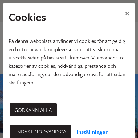
×
Cookies
Hem
Nyhetsarkiv
Gratis parkering i Renen under Kulturnatta
På denna webbplats använder vi cookies för att ge dig
Gratis parkering i Renen
en bättre användarupplevelse samt att vi ska kunna
utveckla sidan på bästa sätt framöver. Vi använder tre
under Kulturnatta
kategorier av cookies; nödvändiga, prestanda och
marknadsföring, där de nödvändiga krävs för att sidan
ska fungera.
GODKÄNN ALLA
ENDAST NÖDVÄNDIGA
Inställningar