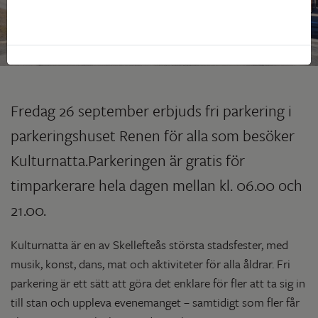
Fredag 26 september erbjuds fri parkering i
parkeringshuset Renen för alla som besöker
Kulturnatta.Parkeringen är gratis för
timparkerare hela dagen mellan kl. 06.00 och
21.00.
Kulturnatta är en av Skellefteås största stadsfester, med
musik, konst, dans, mat och aktiviteter för alla åldrar. Fri
parkering är ett sätt att göra det enklare för fler att ta sig in
till stan och uppleva evenemanget – samtidigt som fler får