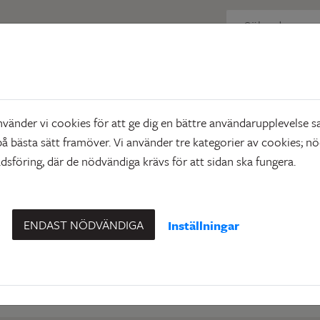
 just nu
Objektsdetalj
detalj
änder vi cookies för att ge dig en bättre användarupplevelse sa
å bästa sätt framöver. Vi använder tre kategorier av cookies; n
sföring, där de nödvändiga krävs för att sidan ska fungera.
n ej visas
du efterfrågade visas. Det kan t.ex. bero på att det inte längre fi
ENDAST NÖDVÄNDIGA
Inställningar