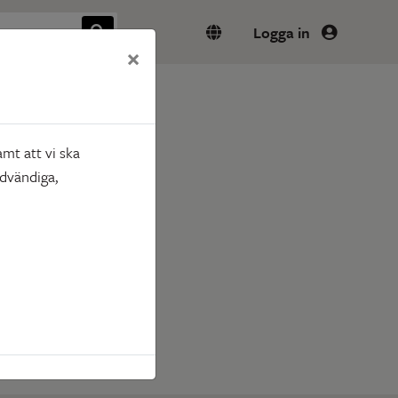
Logga in
×
mt att vi ska
ödvändiga,
nns