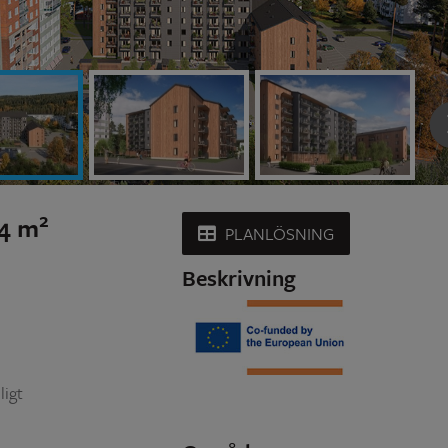
2
54 m
PLANLÖSNING
Beskrivning
ligt