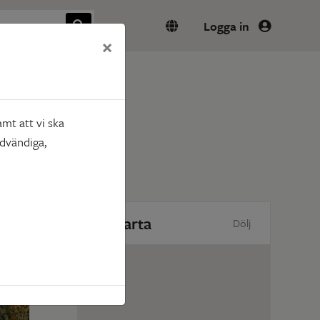
Logga in
×
mt att vi ska
ödvändiga,
Karta
Dölj