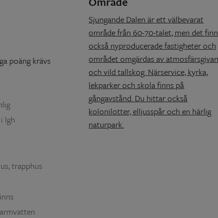
Område
Sjungande Dalen är ett välbevarat
område från 60-70-talet, men det fin
också nyproducerade fastigheter och
området omgärdas av atmosfärsgiva
nga poäng krävs
och vild tallskog. Närservice, kyrka,
lekparker och skola finns på
gångavstånd. Du hittar också
lig
kolonilotter, elljusspår och en härlig
i lgh
naturpark.
hus, trapphus
finns
 varmvatten