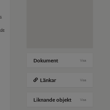
ns
nde
Dokument
Visa
Länkar
Visa
Liknande objekt
Visa