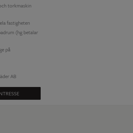
och torkmaskin
ela fastigheten
 badrum (hg betalar
ge på
täder AB
NTRESSE