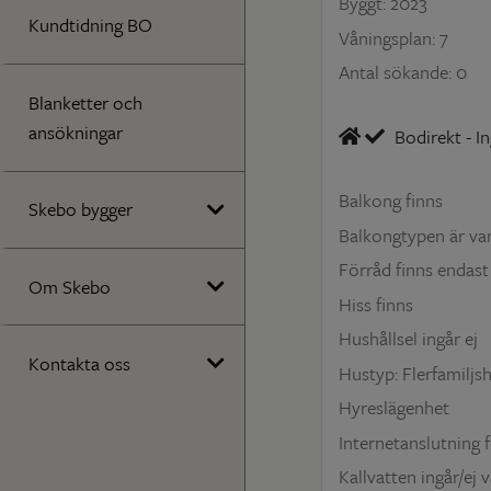
Byggt: 2023
Kundtidning BO
Våningsplan: 7
Antal sökande: 0
Blanketter och
ansökningar
Bodirekt - I
Balkong finns
Skebo bygger
Balkongtypen är van
Förråd finns endast 
Om Skebo
Hiss finns
Hushållsel ingår ej
Kontakta oss
Hustyp: Flerfamiljs
Hyreslägenhet
Internetanslutning 
Kallvatten ingår/ej