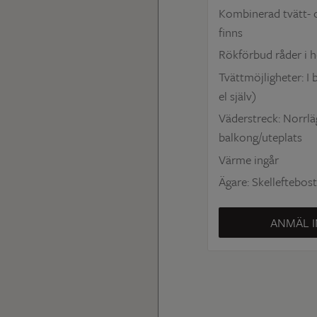
Kombinerad tvätt- 
finns
Rökförbud råder i h
Tvättmöjligheter: I
el själv)
Väderstreck: Norrlä
balkong/uteplats
Värme ingår
Ägare: Skelleftebos
ANMÄL I