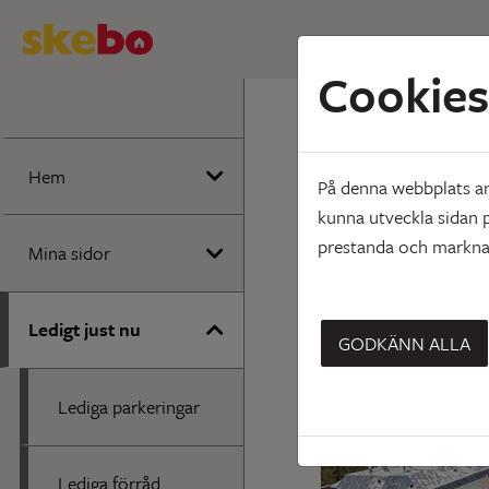
Cookies
Hem
Ledigt
Dirigen
Hem
På denna webbplats anv
Sjungande
kunna utveckla sidan p
prestanda och marknad
Mina sidor
Ledigt just nu
GODKÄNN ALLA
Lediga parkeringar
Lediga förråd