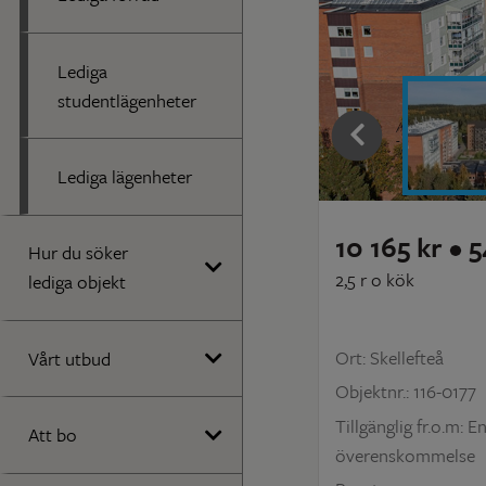
Lediga
studentlägenheter
'
Lediga lägenheter
10 165 kr • 
Hur du söker
2,5 r o kök
lediga objekt
Ort: Skellefteå
Vårt utbud
Objektnr.: 116-0177
Tillgänglig fr.o.m: En
Att bo
överenskommelse