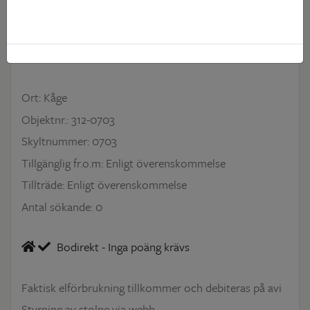
900 kr
Kallgarage
Ort: Kåge
Objektnr.: 312-0703
Skyltnummer: 0703
Tillgänglig fr.o.m: Enligt överenskommelse
Tillträde: Enligt överenskommelse
Antal sökande: 0
Bodirekt - Inga poäng krävs
Faktisk elförbrukning tillkommer och debiteras på avi
Styrning av stolpe via webb