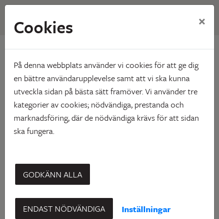
×
Cookies
Hem
Ledigt just nu
Nygatan
Nygatan
På denna webbplats använder vi cookies för att ge dig
en bättre användarupplevelse samt att vi ska kunna
Kåge
utveckla sidan på bästa sätt framöver. Vi använder tre
kategorier av cookies; nödvändiga, prestanda och
marknadsföring, där de nödvändiga krävs för att sidan
ska fungera.
GODKÄNN ALLA
'
ENDAST NÖDVÄNDIGA
Inställningar