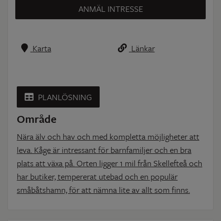
ANMÄL INTRESSE
Karta
Länkar
PLANLÖSNING
Område
Nära älv och hav och med kompletta möjligheter att
leva. Kåge är intressant för barnfamiljer och en bra
plats att växa på. Orten ligger 1 mil från Skellefteå och
har butiker, tempererat utebad och en populär
småbåtshamn, för att nämna lite av allt som finns.