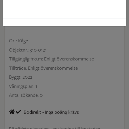
2
11 718 kr • 66 m
3 r o kök
Ort: Kåge
Objektnr.: 310-0121
Tillgänglig fr.o.m: Enligt överenskommelse
Tillträde: Enligt överenskommelse
Byggt: 2022
Våningsplan: 1
Antal sökande: 0
Bodirekt - Inga poäng krävs
Förrådets placering: I anslutning till bostaden