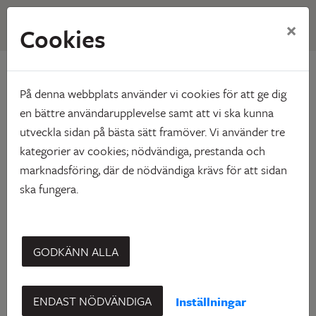
×
Cookies
Hem
Ledigt just nu
Ulriksgatan 111
Ulriksgatan 111
På denna webbplats använder vi cookies för att ge dig
en bättre användarupplevelse samt att vi ska kunna
Kåge
utveckla sidan på bästa sätt framöver. Vi använder tre
kategorier av cookies; nödvändiga, prestanda och
marknadsföring, där de nödvändiga krävs för att sidan
ska fungera.
GODKÄNN ALLA
'
ENDAST NÖDVÄNDIGA
Inställningar